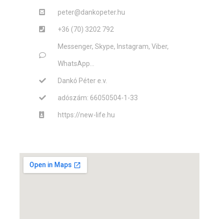
peter@dankopeter.hu
+36 (70) 3202 792
Messenger, Skype, Instagram, Viber,
WhatsApp...
Dankó Péter e.v.
adószám: 66050504-1-33
https://new-life.hu