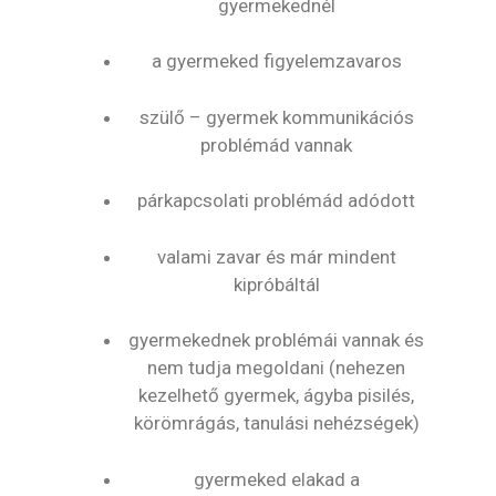
gyermekednél
a gyermeked figyelemzavaros
szülő – gyermek kommunikációs
problémád vannak
párkapcsolati problémád adódott
valami zavar és már mindent
kipróbáltál
gyermekednek problémái vannak és
nem tudja megoldani (nehezen
kezelhető gyermek, ágyba pisilés,
körömrágás, tanulási nehézségek)
gyermeked elakad a