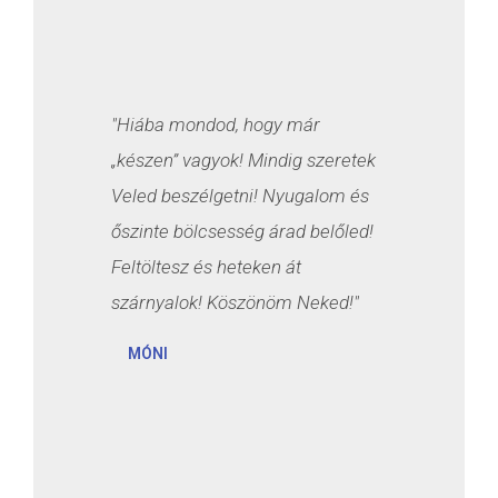
"Hiába mondod, hogy már
„készen” vagyok! Mindig szeretek
Veled beszélgetni! Nyugalom és
őszinte bölcsesség árad belőled!
Feltöltesz és heteken át
szárnyalok! Köszönöm Neked!"
MÓNI