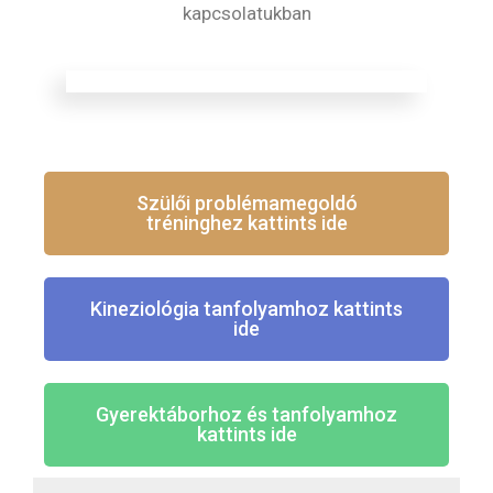
kapcsolatukban
Szülői problémamegoldó
tréninghez kattints ide
Kineziológia tanfolyamhoz kattints
ide
Gyerektáborhoz és tanfolyamhoz
kattints ide