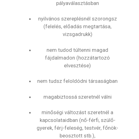
pályaválasztásban
nyilvános szereplésnél szorongsz
(felelés, előadás megtartása,
vizsgadrukk)
nem tudod túltenni magad
fájdalmadon (hozzátartozó
elvesztése)
nem tudsz feloldódni társaságban
magabiztossá szeretnél válni
minőségi változást szeretnél a
kapcsolataidban (nő-férfi, szülő-
gyerek, férj-feleség, testvér, főnök-
beosztott stb.),