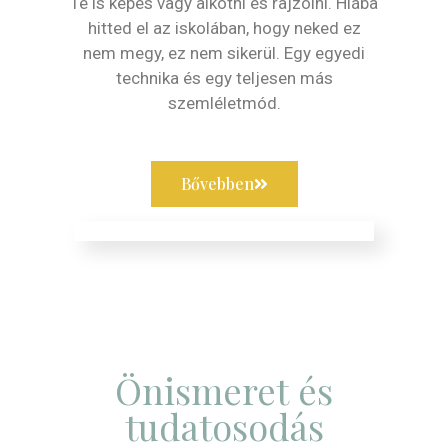
Te is képes vagy alkotni és rajzolni. Hiába
hitted el az iskolában, hogy neked ez
nem megy, ez nem sikerül. Egy egyedi
technika és egy teljesen más
szemléletmód.
Bővebben
Önismeret és
tudatosodás