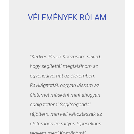
VÉLEMÉNYEK RÓLAM
"Kedves Péter! Köszönöm neked,
hogy segítettél megtalálnom az
egyensúlyomat az életemben.
Rávilágítottál, hogyan lássam az
életemet másként mint ahogyan
eddig tettem! Segítségeddel
rájöttem, min kell változtassak az
életemben és milyen lépésekben
tegyem meg! Köszönöm!”