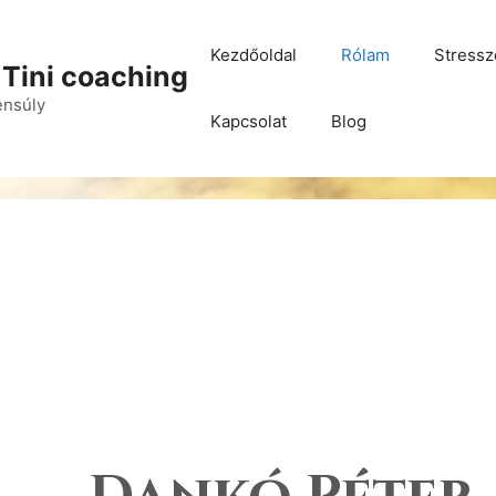
Kezdőoldal
Rólam
Stressz
 Tini coaching
yensúly
Kapcsolat
Blog