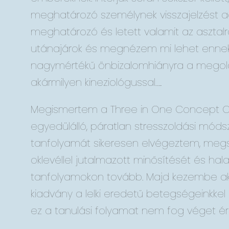
meghatározó személynek visszajelzést a
meghatározó és letett valamit az asztal
utánajárok és megnézem mi lehet enne
nagymértékű önbizalomhiányra a megold
akármilyen kineziológussal…..
Megismertem a Three in One Concept One
egyedülálló, páratlan stresszoldási móds
tanfolyamát sikeresen elvégeztem, meg
oklevéllel jutalmazott minősítését és hal
tanfolyamokon tovább. Majd kezembe 
kiadvány a lelki eredetű betegségeinkkel 
ez a tanulási folyamat nem fog véget érn