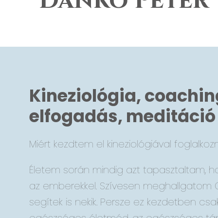
Dankó Péter
Kineziológia, coachin
elfogadás, meditáció
Miért kezdtem el kineziológiával foglalkozn
Életem során mindig azt tapasztaltam, 
az emberekkel. Szívesen meghallgatom 
segítek is nekik. Persze ez kezdetben csak