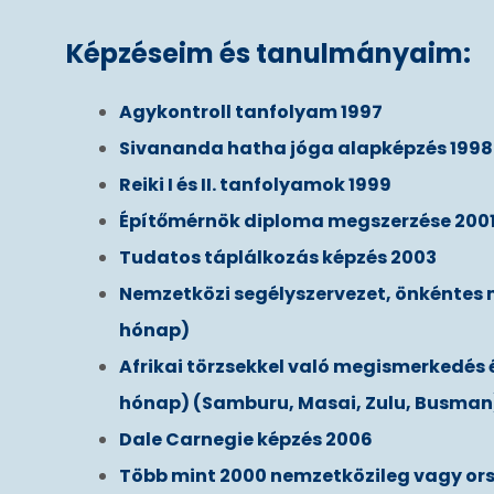
Képzéseim és tanulmányaim:
Agykontroll tanfolyam 1997
Sivananda hatha jóga alapképzés 1998
Reiki I és II. tanfolyamok 1999
Építőmérnök diploma megszerzése 200
Tudatos táplálkozás képzés 2003
Nemzetközi segélyszervezet, önkéntes 
hónap)
Afrikai törzsekkel való megismerkedés é
hónap) (Samburu, Masai, Zulu, Busman
Dale Carnegie képzés 2006
Több mint 2000 nemzetközileg vagy ors