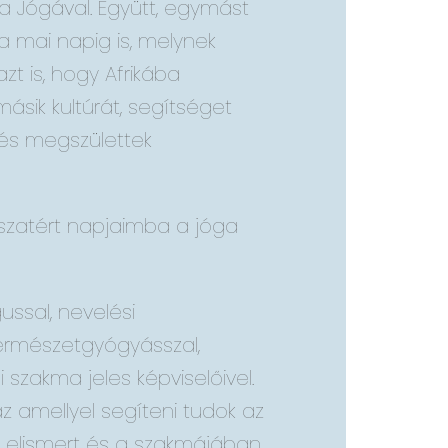
 a Jógával. Együtt, egymást
 mai napig is, melynek
zt is, hogy Afrikába
sik kultúrát, segítséget
l és megszülettek
szatért napjaimba a jóga
ussal, nevelési
természetgyógyásszal,
szakma jeles képviselőivel.
z amellyel segíteni tudok az
t, elismert és a szakmájában