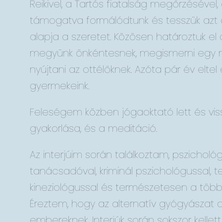
Reikivel, a Tartós fiatalság megőrzésével,
támogatva formálódtunk és tesszük azt a
alapja a szeretet. Közösen határoztuk el a
megyünk önkéntesnek, megismerni egy má
nyújtani az ottélőknek. Azóta pár év elte
gyermekeink.
Feleségem közben jógaoktató lett és vis
gyakorlása, és a meditáció.
Az interjúim során találkoztam, pszichológ
tanácsadóval, kriminál pszichológussal, 
kineziológussal és természetesen a többi 
Éreztem, hogy az alternatív gyógyászat a
embereknek. Interjúk során sokszor kellet