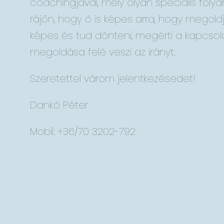
coachingjával, mely olyan speciális fol
rájön, hogy ő is képes arra, hogy megoldj
képes és tud dönteni, megérti a kapcsol
megoldása felé veszi az irányt.
Szeretettel várom jelentkezésedet!
Dankó Péter
Mobil: +36/70 3202-792