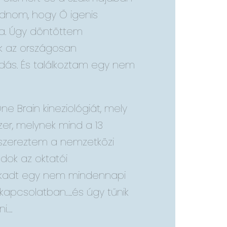
dnom, hogy Ő igenis
ra. Úgy döntöttem
k az országosan
ás. És találkoztam egy nem
 Brain kineziológiát, mely
zer, melynek mind a 13
szereztem a nemzetközi
adok az oktatói
akadt egy nem mindennapi
kapcsolatban…..és úgy tűnik
i….