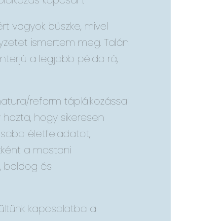
lálkozás kapcsán.
rt vagyok büszke, mivel
lyzetet ismertem meg. Talán
nterjú a legjobb példa rá,
ura/reform táplálkozással
 hozta, hogy sikeresen
sabb életfeladatot,
tként a mostani
k, boldog és
ültünk kapcsolatba a