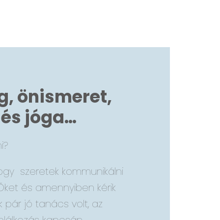
g, önismeret,
 és jóga…
i?
hogy szeretek kommunikálni
Őket és amennyiben kérik
 pár jó tanács volt, az