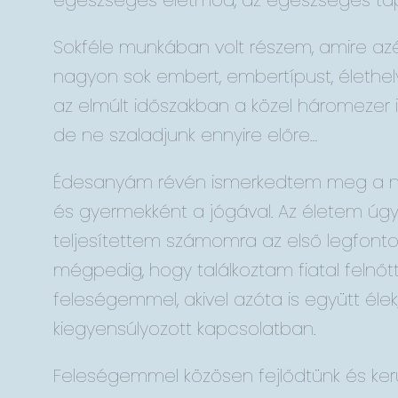
egészséges életmód, az egészséges táp
Sokféle munkában volt részem, amire azé
nagyon sok embert, embertípust, élethe
az elmúlt időszakban a közel háromezer i
de ne szaladjunk ennyire előre…
Édesanyám révén ismerkedtem meg a nat
és gyermekként a jógával. Az életem úgy
teljesítettem számomra az első legfonto
mégpedig, hogy találkoztam fiatal felnőt
feleségemmel, akivel azóta is együtt éle
kiegyensúlyozott kapcsolatban.
Feleségemmel közösen fejlődtünk és ker