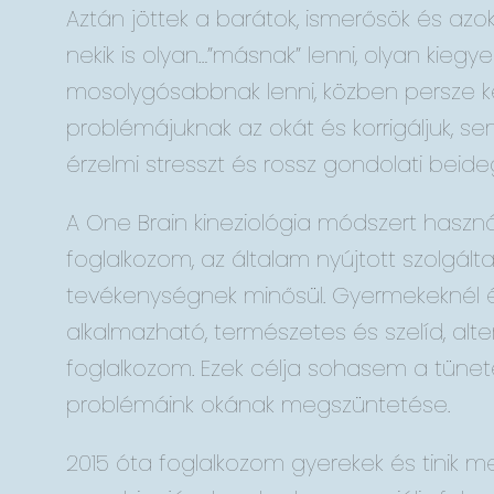
Aztán jöttek a barátok, ismerősök és azo
nekik is olyan…”másnak” lenni, olyan kiegy
mosolygósabbnak lenni, közben persze 
problémájuknak az okát és korrigáljuk, s
érzelmi stresszt és rossz gondolati beid
A One Brain kineziológia módszert haszná
foglalkozom, az általam nyújtott szolgált
tevékenységnek minősül. Gyermekeknél é
alkalmazható, természetes és szelíd, alt
foglalkozom. Ezek célja sohasem a tüne
problémáink okának megszüntetése.
2015 óta foglalkozom gyerekek és tinik 