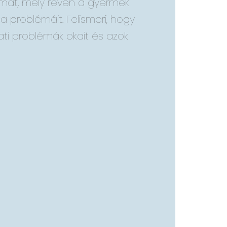
yamat, mely révén a gyermek
a problémáit. Felismeri, hogy
ati problémák okait és azok