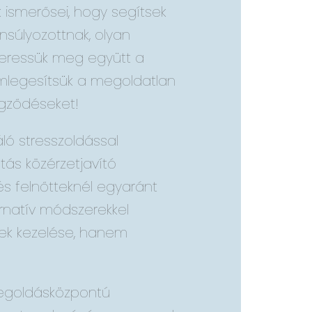
k ismerősei, hogy segítsek
ensúlyozottnak, olyan
keressük meg együtt a
emlegesítsük a megoldatlan
egződéseket!
ló stresszoldással
atás közérzetjavító
s felnőtteknél egyaránt
ernatív módszerekkel
tek kezelése, hanem
megoldásközpontú