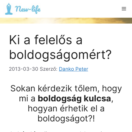
Kilépés
Me
a
tartalomba
Ki a felelős a
boldogságomért?
2013-03-30
Szerző:
Danko Peter
Sokan kérdezik tőlem, hogy
mi a
boldogság kulcsa
,
hogyan érhetik el a
boldogságot?!