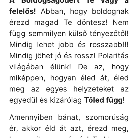
A Boldogságodért Te vagy a
felelős!
Abban, hogy boldognak
érezd magad Te döntesz! Nem
függ semmilyen külső tényezőtől!
Mindig lehet jobb és rosszabb!!!
Mindig jöhet jó és rossz! Polaritás
világában élünk! De az, hogy
miképpen, hogyan éled át, éled
meg az egyes helyzeteket az
egyedül és kizárólag
Tőled függ
!
Amennyiben bánat, szomorúság
ér, akkor éld át azt, érezd meg,