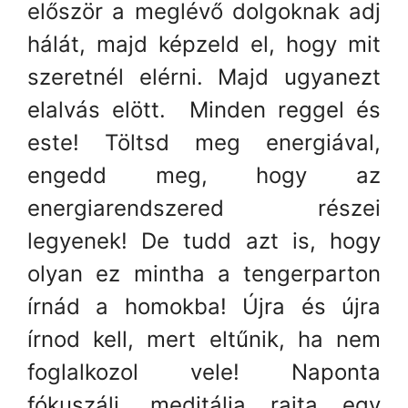
először a meglévő dolgoknak adj
hálát, majd képzeld el, hogy mit
szeretnél elérni. Majd ugyanezt
elalvás elött. Minden reggel és
este! Töltsd meg energiával,
engedd meg, hogy az
energiarendszered részei
legyenek! De tudd azt is, hogy
olyan ez mintha a tengerparton
írnád a homokba! Újra és újra
írnod kell, mert eltűnik, ha nem
foglalkozol vele! Naponta
fókuszálj, meditálja rajta egy