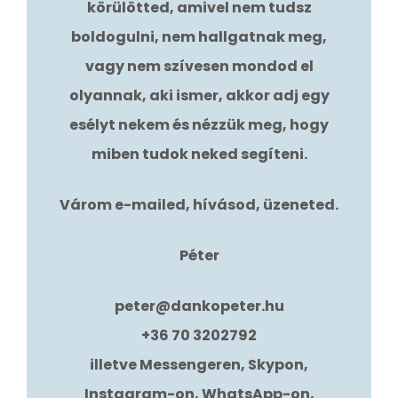
körülötted, amivel nem tudsz
boldogulni, nem hallgatnak meg,
vagy nem szívesen mondod el
olyannak, aki ismer, akkor adj egy
esélyt nekem és nézzük meg, hogy
miben tudok neked segíteni.
Várom e-mailed, hívásod, üzeneted.
Péter
peter@dankopeter.hu
+36 70 3202792
illetve Messengeren, Skypon,
Instagram-on, WhatsApp-on,