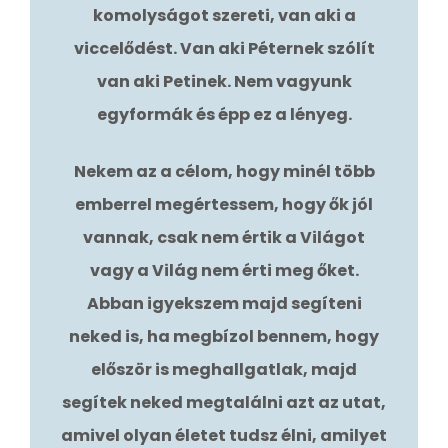
komolyságot szereti, van aki a
viccelődést. Van aki Péternek szólít
van aki Petinek. Nem vagyunk
egyformák és épp ez a lényeg.
Nekem az a célom, hogy minél több
emberrel megértessem, hogy ők jól
vannak, csak nem értik a Világot
vagy a Világ nem érti meg őket.
Abban igyekszem majd segíteni
neked is, ha megbízol bennem, hogy
először is meghallgatlak, majd
segítek neked megtalálni azt az utat,
amivel olyan életet tudsz élni, amilyet