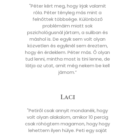
"Péter kért meg, hogy írjak valamit
róla. Péter tényleg más mint a
felnőttek többsége. Különböző
problémáim miatt sok
pszichológusnál jártam, a suliban és
máshol is. De egyik sem volt olyan
közvetlen és egyiknél sem éreztem,
hogy én érdeklem. Péter más. Ő olyan
tud lenni, mintha most is tini lenne, de
látja az utat, amit még nekem be kell
járnom.”
Laci
"Petiről csak annyit mondanék, hogy
volt olyan alakalom, amikor 10 percig
csak röhögtem magamon, hogy hogy
lehettem ilyen hülye. Peti egy saját