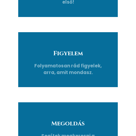
első!
Figyelem
Folyamatosan rád figyelek,
arra, amit mondasz.
Megoldás
Segítek megkeresni a