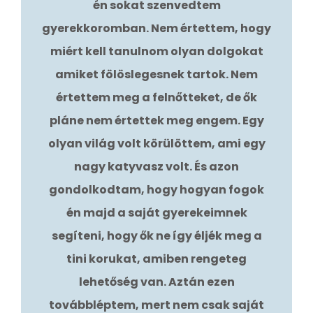
én sokat szenvedtem
gyerekkoromban. Nem értettem, hogy
miért kell tanulnom olyan dolgokat
amiket fölöslegesnek tartok. Nem
értettem meg a felnőtteket, de ők
pláne nem értettek meg engem. Egy
olyan világ volt körülöttem, ami egy
nagy katyvasz volt. És azon
gondolkodtam, hogy hogyan fogok
én majd a saját gyerekeimnek
segíteni, hogy ők ne így éljék meg a
tini korukat, amiben rengeteg
lehetőség van. Aztán ezen
továbbléptem, mert nem csak saját