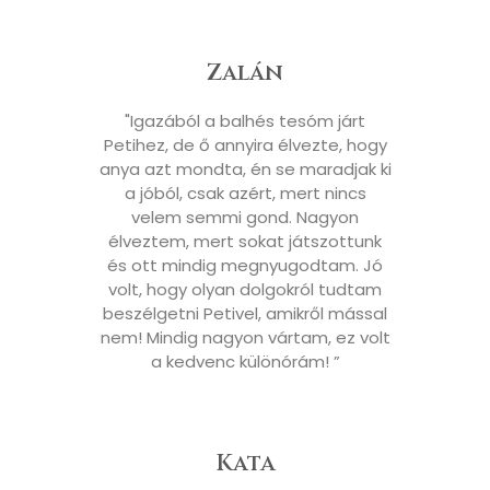
Zalán
"Igazából a balhés tesóm járt
Petihez, de ő annyira élvezte, hogy
anya azt mondta, én se maradjak ki
a jóból, csak azért, mert nincs
velem semmi gond. Nagyon
élveztem, mert sokat játszottunk
és ott mindig megnyugodtam. Jó
volt, hogy olyan dolgokról tudtam
beszélgetni Petivel, amikről mással
nem! Mindig nagyon vártam, ez volt
a kedvenc különórám! ”
Kata