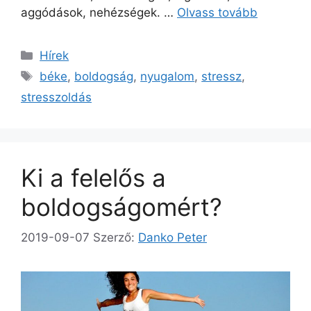
aggódások, nehézségek. …
Olvass tovább
Kategória
Hírek
Címkék
béke
,
boldogság
,
nyugalom
,
stressz
,
stresszoldás
Ki a felelős a
boldogságomért?
2019-09-07
Szerző:
Danko Peter