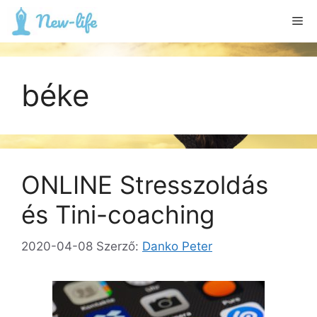
Kilépés
Me
a
tartalomba
béke
ONLINE Stresszoldás
és Tini-coaching
2020-04-08
Szerző:
Danko Peter