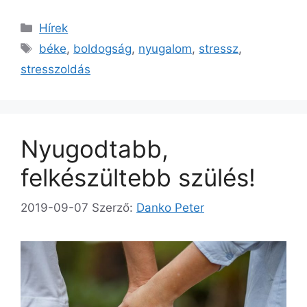
Kategória
Hírek
Címkék
béke
,
boldogság
,
nyugalom
,
stressz
,
stresszoldás
Nyugodtabb,
felkészültebb szülés!
2019-09-07
Szerző:
Danko Peter