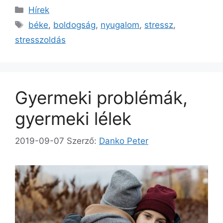
Kategória
Hírek
Címkék
béke
,
boldogság
,
nyugalom
,
stressz
,
stresszoldás
Gyermeki problémák,
gyermeki lélek
2019-09-07
Szerző:
Danko Peter